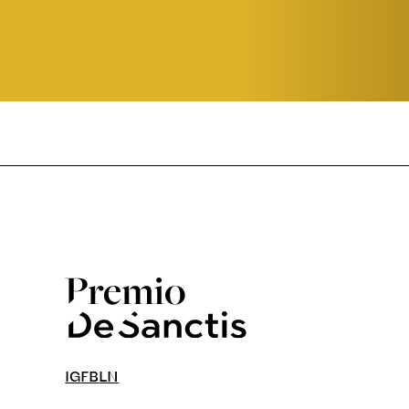
IG
FB
LN