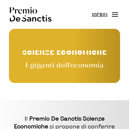
IG
FB
IN
SCIENZE ECONOMICHE
I giganti dell'economia
Il
Premio De Sanctis Scienze
Economiche
si propone di conferire