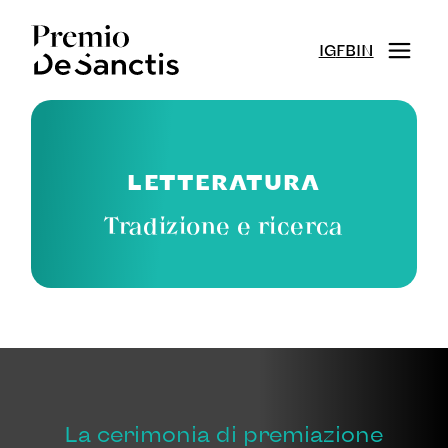
IG
FB
IN
LETTERATURA
Tradizione e ricerca
La cerimonia di premiazione