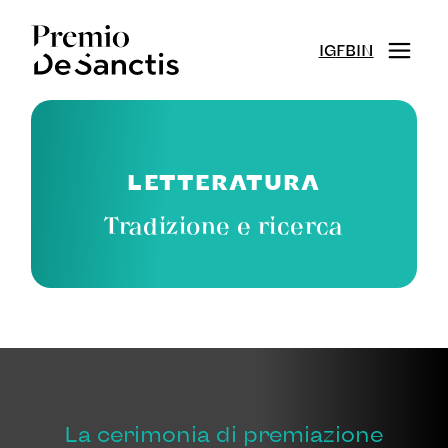
IG
FB
IN
LETTERATURA
Tradizione e ricerca
La cerimonia di premiazione