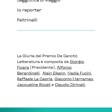
Io reporter
Feltrinelli
La Giuria del Premio De Sanctis
Letteratura è composta da
Giorgio
Ficara
(Presidente),
Alfonso
Berardinelli
,
Alain Elkann
,
Nadia Fusini
,
Raffaele La Capria
,
Giacomo Marramao
,
Jacqueline Risset
e
Claudio Strinati
.